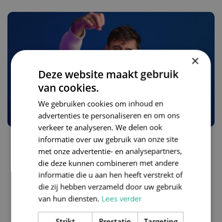
×
Deze website maakt gebruik
van cookies.
We gebruiken cookies om inhoud en
advertenties te personaliseren en om ons
verkeer te analyseren. We delen ook
informatie over uw gebruik van onze site
" Jezelf blijven én
met onze advertentie- en analysepartners,
bijdragen aan de
die deze kunnen combineren met andere
informatie die u aan hen heeft verstrekt of
bedrijfsdoelen "
die zij hebben verzameld door uw gebruik
van hun diensten.
Lees verder
Adrian
IT Development - QA Lead
Strikt
Prestatie
Targeting