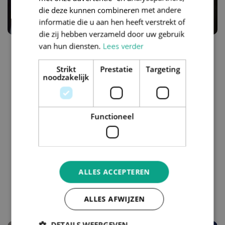
die deze kunnen combineren met andere
informatie die u aan hen heeft verstrekt of
die zij hebben verzameld door uw gebruik
van hun diensten.
Lees verder
" Anders denken, anders
Strikt
Prestatie
Targeting
doen: achter de schermen
noodzakelijk
bij Treasury "
Wes & Ho Chi
Functioneel
Treasury - medewerkers Treasury, ALM &
Reporting
ALLES ACCEPTEREN
Lees verhaal
ALLES AFWIJZEN
DETAILS WEERGEVEN