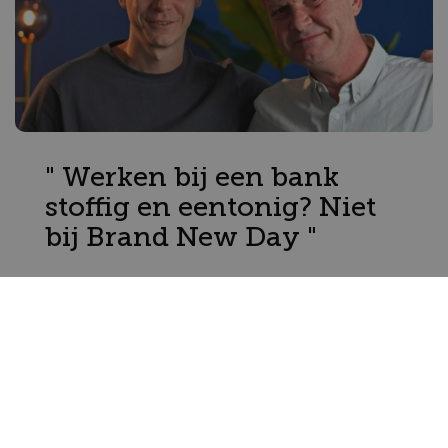
" Werken bij een bank
stoffig en eentonig? Niet
bij Brand New Day "
Joeri & Cees
Klantintegriteit - CDD analisten
Lees verhaal