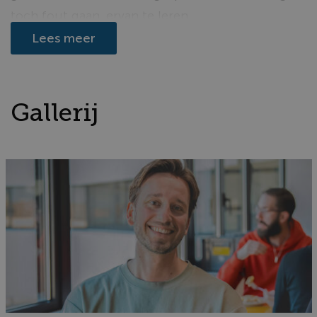
toch fout gaan, ervan te leren.
Lees meer
Wat doet de afdeling
Gallerij
Risk?
De financieel-risicomanagers zorgen ervoor dat
we de krediet-, de rente- en liquiditeitsrisico’s
op onze balans, die we meten met gebruik van
modellen, goed kennen. Ze beoordelen
bijvoorbeeld de financiële risico’s van nieuwe
beleggingen, berekenen hoeveel geld we moeten
reserveren voor potentiële kredietverliezen in de