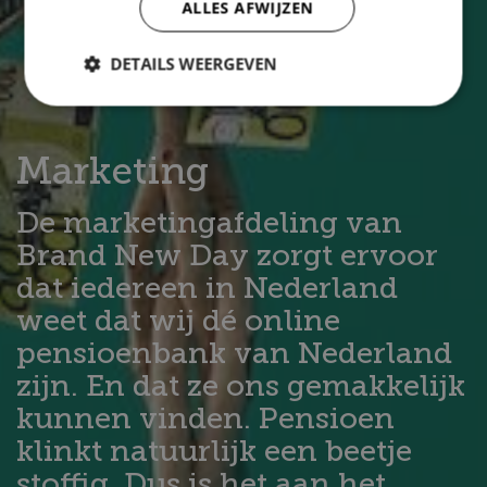
ALLES AFWIJZEN
DETAILS WEERGEVEN
Marketing
De marketingafdeling van
Brand New Day zorgt ervoor
dat iedereen in Nederland
weet dat wij dé online
pensioenbank van Nederland
zijn. En dat ze ons gemakkelijk
kunnen vinden. Pensioen
klinkt natuurlijk een beetje
stoffig. Dus is het aan het