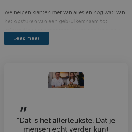
We helpen klanten met van alles en nog wat: van
het opsturen van een gebruikersnaam tot
informatie over rendementen, en van incasso’s
Lees meer
tot jaarruimte. Alle nieuwe medewerkers krijgen
een uitgebreide interne opleiding en worden
zorgvuldig klaargestoomd om volledig in het
team te kunnen meedraaien.
Wat de klantenservice zo leuk maakt is de ruimte
die je krijgt om klanten echt verder te helpen.
Het werk is heel divers en je komt altijd
interessante cases tegen. Omdat het een jong
team is, heerst er een gezellig informele sfeer. Al
"Dat is het allerleukste. Dat je
wordt er zeker óók hard gewerkt.
mensen echt verder kunt